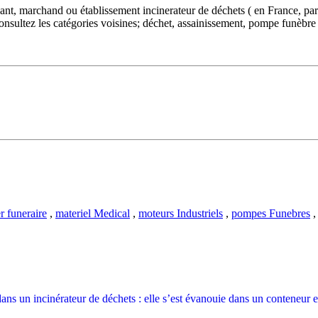
ricant, marchand ou établissement
incinerateur
de déchets ( en France, pa
nsultez les catégories voisines; déchet, assainissement, pompe funèbre 
r funeraire
,
materiel Medical
,
moteurs Industriels
,
pompes Funebres