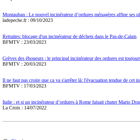
Montauban : Le nouvel incinérateur d’ordures ménagères affine ses ul
ladepeche.fr : 09/10/2023
Retraites: blocage d'un incinérateur de déchets dans le Pas-de-Calais
BFMTV : 23/03/2023
Grèves des éboueurs : le principal incinérateur des ordures est toujour
BFMTV : 20/03/2023
Il ne faut pas croire que ça va s'arrêter là: l'évacuation tendue de cet i
BFMTV : 17/03/2023
Italie : et si un incinérateur d’ordures à Rome faisait chuter Mario Dra
La Croix : 14/07/2022