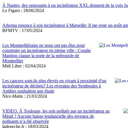
À Nantes, des opposants à un incinérateur XXL donnent de la voix fa
Le Figaro : 28/06/2024
Arkema renonce à son incinérateur à Marseille: Il me reste un goût am
BFMTV : 17/05/2024
Les Montpelliérains ne nous ont pas élus pour
construire un incinérateur en pleine ville : Coralie
Mantion claque la porte de la métropole de
Montpellier
Midi Libre : 02/04/2024
Les cancers sont-ils plus élevés en vivant à proximité d'un
incinérateur de déchets? Les riverains des Semboules à
Antibes souhaitent une étude
Nice-Matin : 21/03/2024
VIDEO. À Toulouse, les sols pollués par un incinérateur au
Mirail ? Aucune baisse tendancielle des niveaux de
polluants n’a été observée
ladepeche.fr : 18/03/2024