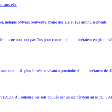
ce aux élus
er, indique Sylvain Souvestre, maire des 11e et 12e arrondissements