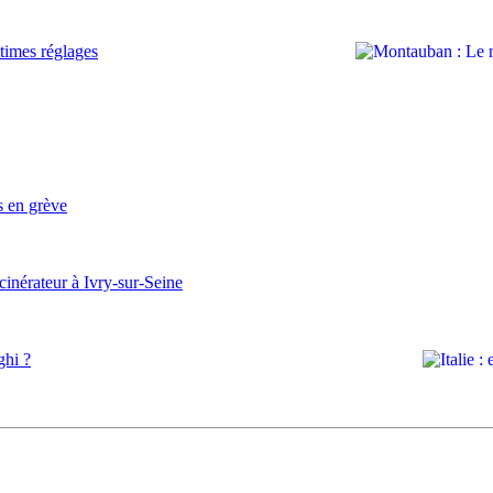
times réglages
s en grève
ncinérateur à Ivry-sur-Seine
ghi ?