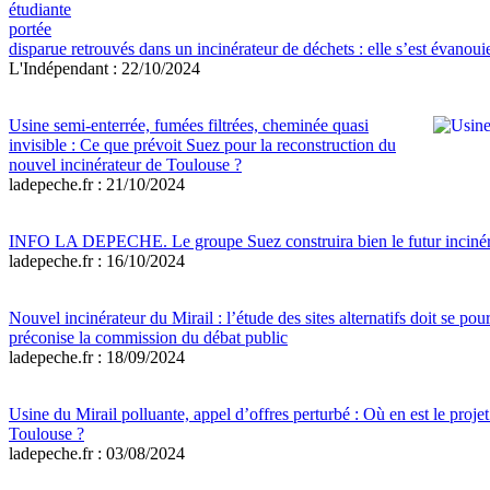
étudiante
portée
disparue retrouvés dans un incinérateur de déchets : elle s’est évano
L'Indépendant : 22/10/2024
Usine semi-enterrée, fumées filtrées, cheminée quasi
invisible : Ce que prévoit Suez pour la reconstruction du
nouvel incinérateur de Toulouse ?
ladepeche.fr : 21/10/2024
INFO LA DEPECHE. Le groupe Suez construira bien le futur incinér
ladepeche.fr : 16/10/2024
Nouvel incinérateur du Mirail : l’étude des sites alternatifs doit se pou
préconise la commission du débat public
ladepeche.fr : 18/09/2024
Usine du Mirail polluante, appel d’offres perturbé : Où en est le projet
Toulouse ?
ladepeche.fr : 03/08/2024